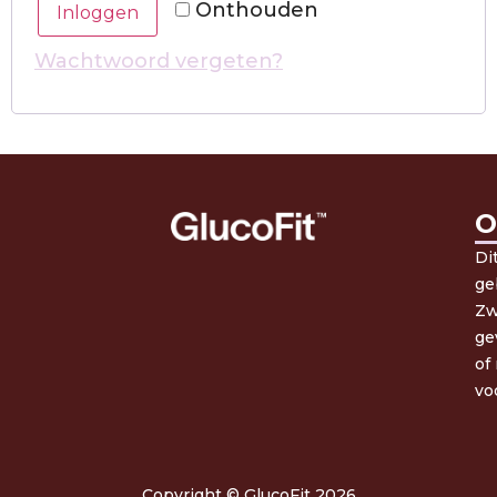
Onthouden
Inloggen
Wachtwoord vergeten?
O
Di
ge
Zw
ge
of
vo
Copyright © GlucoFit 2026