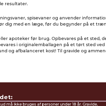
e resultater.
ningsvaner, spisevaner og anvender informatione
før dig med en læge, før du begynder på et træn
ller apoteker før brug. Opbevares på et sted, de
evares i originalemballagen på et tørt sted ve
sund og afbalanceret kost! Til gravide og amm
det:
kud må ikke bruges af personer under 18 år. Gravide,