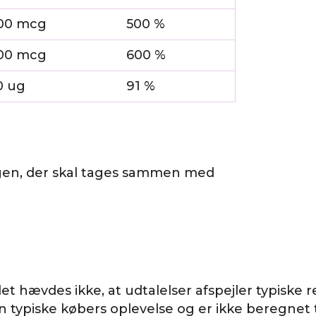
00 mcg
500 %
00 mcg
600 %
0 ug
91 %
gen, der skal tages sammen med
et hævdes ikke, at udtalelser afspejler typiske re
n typiske købers oplevelse og er ikke beregnet t