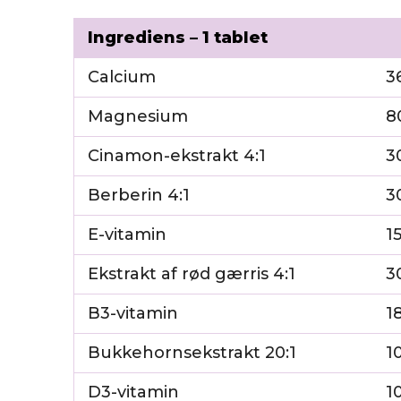
Ingrediens – 1 tablet
Calcium
3
Magnesium
8
Cinamon-ekstrakt 4:1
3
Berberin 4:1
3
E-vitamin
1
Ekstrakt af rød gærris 4:1
3
B3-vitamin
1
Bukkehornsekstrakt 20:1
1
D3-vitamin
1