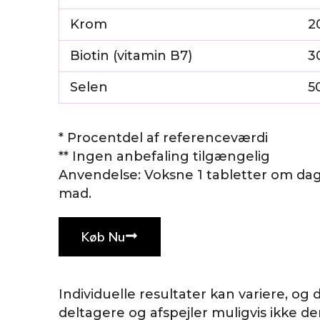
Krom
2
Biotin (vitamin B7)
3
Selen
5
* Procentdel af referenceværdi
** Ingen anbefaling tilgængelig
Anvendelse: Voksne 1 tabletter om da
mad.
Køb Nu
Individuelle resultater kan variere, og d
deltagere og afspejler muligvis ikke de